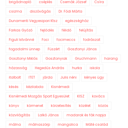
brigádnapló
cséplés
Csernák József
Csíra
csizma
diszóvágás
Dr. Fódi Márta
Dunamenti Vegyesipari Ktsz
egészségház
Farkas Győző
fejlődés
félidő
felújítás
Figuli Istvánné
Foci
focimeccs
fodrászat
fogadalmi ünnep
Füszért
Gosztonyi János
Gosztonyi Miklós
Gosztonyiak
Gruchmann
harang
házasság
Hegedűs András
hurka
iskola
italbolt
ITET
járda
Julis néni
kényes ügy
késés
kézilabda
Kisnémedi
Kisnémedi Mozgás Sport Egyesület
KISZ
kovács
könyv
körmenet
körzetesítés
közélet
közös
közvilágítás
Lalkó János
madarak és fák napja
málna
málnaszörp
mangalica
Máté család