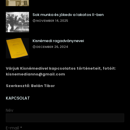
Sok munka és jókedv a lakatos II-ben
NOVEMBER 14, 2025
Kisnémedi ragadványnevei
DECEMBER 26, 2024
Várjuk Kisnémedivel kapcsolatos történeteit, fotóit:
kisnemedianno@gmail.com
Szerkesztő: Belán Tibor
KAPCSOLAT
Név
E-mail
*