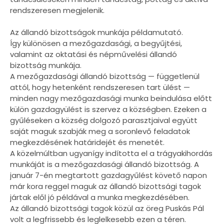
rendszeresen megjelenik.
Az állandó bizottságok munkája példamutató.
Így különösen a mezőgazdasági, a begyűjtési,
valamint az oktatási és népművelési állandó
bizottság munkája.
A mezőgazdasági állandó bizottság — függetlenül
attól, hogy hetenként rendszeresen tart ülést —
minden nagy mezőgazdasági munka beindulása előtt
külön gazdagyülést is szervez a községben. Ezeken a
gyűléseken a község dolgozó parasztjaival együtt
saját maguk szabják meg a soronlevő feladatok
megkezdésének határidejét és menetét.
A közelmúltban ugyanígy indította el a trágyakihordás
munkáját is a mezőgazdasági állandó bizottság. A
január 7-én megtartott gazdagyűlést követő napon
már kora reggel maguk az állandó bizottsági tagok
jártak elől jó példával a munka megkezdésében.
Az állandó bizottsági tagok közül az öreg Puskás Pál
volt a legfrissebb és leglelkesebb ezen a téren.