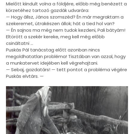
Mielőtt kiindult volna a földjére, előbb még benézett a
körzetéhez tartozó gazdák udvarára:
— Hogy állsz, János szomszéd? Én már megraktam a
szekeremet, útrakészen állok; hát a tied hol van?
— Én sajnos ma még nem tudok kezdeni, Pali bátyám!
Eltörött a szekér kereke, meg kell még előbb
csináltatni ...
Puskás Pál tanácstag előtt azonban nincs
megoldhatatlan probléma! Tisztában van azzal, hogy
a munkatervet idejében kell végrehajtani.
— Sebaj, gazdatárs! — tett pontot a probléma végére
Puskás elvtárs. —