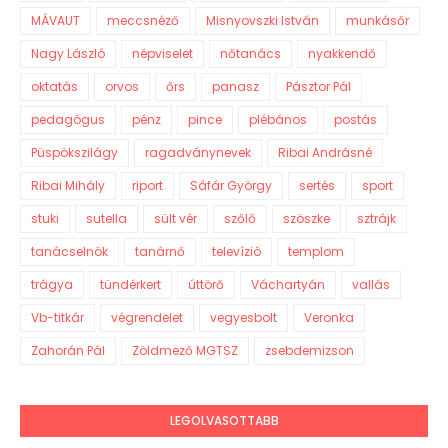
MÁVAUT
meccsnéző
Misnyovszki István
munkásőr
Nagy László
népviselet
nőtanács
nyakkendő
oktatás
orvos
őrs
panasz
Pásztor Pál
pedagógus
pénz
pince
plébános
postás
Püspökszilágy
ragadványnevek
Ribai Andrásné
Ribai Mihály
riport
Sáfár György
sertés
sport
stuki
sutella
sült vér
szőlő
szöszke
sztrájk
tanácselnök
tanárnő
televízió
templom
trágya
tündérkert
úttörő
Váchartyán
vallás
Vb-titkár
végrendelet
vegyesbolt
Veronka
Zahorán Pál
Zöldmező MGTSZ
zsebdemizson
LEGOLVASOTTABB