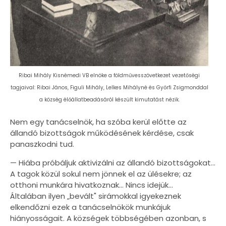
Ribai Mihály Kisnémedi VB elnöke a földművesszövetkezet vezetőségi
tagjaival: Ribai János, Figuli Mihály, Lelkes Mihályné és Győrfi Zsigmonddal
a község élőállatbeadásáról készült kimutatást nézik.
Nem egy tanácselnök, ha szóba kerül előtte az
állandó bizottságok működésének kérdése, csak
panaszkodni tud.
— Hiába próbáljuk aktivizálni az állandó bizottságokat...
A tagok közül sokul nem jönnek el az ülésekre; az
otthoni munkára hivatkoznak... Nincs idejük...
Általában ilyen „bevált" sirámokkal igyekeznek
elkendőzni ezek a tanácselnökök munkájuk
hiányosságait. A községek többségében azonban, s