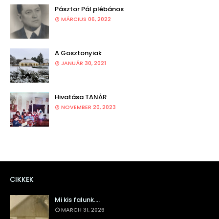
Pásztor Pál plébános
MÁRCIUS 06, 2022
A Gosztonyiak
JANUÁR 30, 2021
Hivatása TANÁR
NOVEMBER 20, 2023
CIKKEK
Mi kis falunk....
MARCH 31, 2026