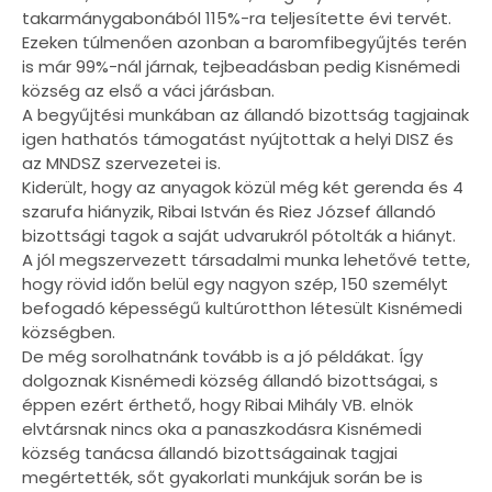
takarmánygabonából 115%-ra teljesítette évi tervét.
Ezeken túlmenően azonban a baromfibegyűjtés terén
is már 99%-nál járnak, tejbeadásban pedig Kisnémedi
község az első a váci járásban.
A begyűjtési munkában az állandó bizottság tagjainak
igen hathatós támogatást nyújtottak a helyi DISZ és
az MNDSZ szervezetei is.
Kiderült, hogy az anyagok közül még két gerenda és 4
szarufa hiányzik, Ribai István és Riez József állandó
bizottsági tagok a saját udvarukról pótolták a hiányt.
A jól megszervezett társadalmi munka lehetővé tette,
hogy rövid időn belül egy nagyon szép, 150 személyt
befogadó képességű kultúrotthon létesült Kisnémedi
községben.
De még sorolhatnánk tovább is a jó példákat. Így
dolgoznak Kisnémedi község állandó bizottságai, s
éppen ezért érthető, hogy Ribai Mihály VB. elnök
elvtársnak nincs oka a panaszkodásra Kisnémedi
község tanácsa állandó bizottságainak tagjai
megértették, sőt gyakorlati munkájuk során be is