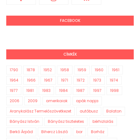
FACEBOOK
CÍMKÉK
1790
1878
1952
1958
1959
1960
1961
1964
1966
1967
1971
1972
1973
1974
1977
1981
1983
1984
1987
1997
1998
2006
2009
amerikaiak
apák napja
Aranykalász Termelőszövetkezet
autóbusz
Balaton
Bányász István
Bányász tiszteletes
bérhizlalás
Berkó Árpád
Bihercz László
bor
Borház