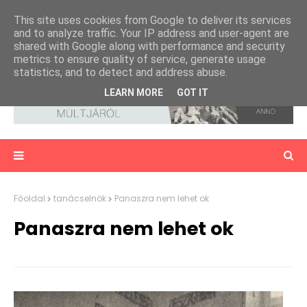
This site uses cookies from Google to deliver its services
and to analyze traffic. Your IP address and user-agent are
shared with Google along with performance and security
metrics to ensure quality of service, generate usage
statistics, and to detect and address abuse.
LEARN MORE
GOT IT
Főoldal
tanácselnök
Panaszra nem lehet ok
Panaszra nem lehet ok