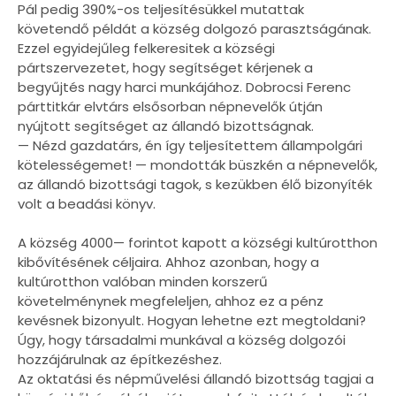
Pál pedig 390%-os teljesítésükkel mutattak
követendő példát a község dolgozó parasztságának.
Ezzel egyidejűleg felkeresitek a községi
pártszervezetet, hogy segítséget kérjenek a
begyűjtés nagy harci munkájához. Dobrocsi Ferenc
párttitkár elvtárs elsősorban népnevelők útján
nyújtott segítséget az állandó bizottságnak.
— Nézd gazdatárs, én így teljesítettem állampolgári
kötelességemet! — mondották büszkén a népnevelők,
az állandó bizottsági tagok, s kezükben élő bizonyíték
volt a beadási könyv.
A község 4000— forintot kapott a községi kultúrotthon
kibővítésének céljaira. Ahhoz azonban, hogy a
kultúrotthon valóban minden korszerű
követelménynek megfeleljen, ahhoz ez a pénz
kevésnek bizonyult. Hogyan lehetne ezt megtoldani?
Úgy, hogy társadalmi munkával a község dolgozói
hozzájárulnak az építkezéshez.
Az oktatási és népművelési állandó bizottság tagjai a