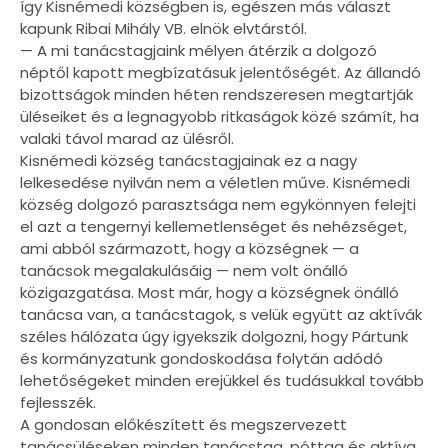
így Kisnémedi községben is, egészen más választ
kapunk Ribai Mihály VB. elnök elvtárstól.
— A mi tanácstagjaink mélyen átérzik a dolgozó
néptől kapott megbízatásuk jelentőségét. Az állandó
bizottságok minden héten rendszeresen megtartják
üléseiket és a legnagyobb ritkaságok közé számít, ha
valaki távol marad az ülésről.
Kisnémedi község tanácstagjainak ez a nagy
lelkesedése nyilván nem a véletlen műve. Kisnémedi
község dolgozó parasztsága nem egykönnyen felejti
el azt a tengernyi kellemetlenséget és nehézséget,
ami abból származott, hogy a községnek — a
tanácsok megalakulásáig — nem volt önálló
közigazgatása. Most már, hogy a községnek önálló
tanácsa van, a tanácstagok, s velük együtt az aktívák
széles hálózata úgy igyekszik dolgozni, hogy Pártunk
és kormányzatunk gondoskodása folytán adódó
lehetőségeket minden erejükkel és tudásukkal tovább
fejlesszék.
A gondosan előkészített és megszervezett
tanácsüléseken minden tanácstag, póttag és aktíva