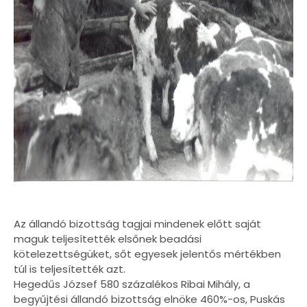
Az állandó bizottság tagjai mindenek előtt saját
maguk teljesítették elsőnek beadási
kötelezettségüket, sőt egyesek jelentős mértékben
túl is teljesítették azt.
Hegedűs József 580 százalékos Ribai Mihály, a
begyűjtési állandó bizottság elnöke 460%-os, Puskás