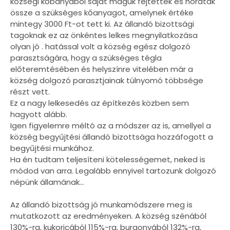
községi kőbányából saját maguk fejtették és hordták
össze a szükséges kőanyagot, amelynek értéke
mintegy 3000 Ft-ot tett ki. Az állandó bizottsági
tagoknak ez az önkéntes lelkes megnyilatkozása
olyan jó . hatással volt a község egész dolgozó
parasztságára, hogy a szükséges tégla
előteremtésében és helyszínre vitelében már a
község dolgozó parasztjainak túlnyomó többsége
részt vett.
Ez a nagy lelkesedés az építkezés közben sem
hagyott alább.
Igen figyelemre méltó az a módszer az is, amellyel a
község begyűjtési állandó bizottsága hozzáfogott a
begyűjtési munkához.
Ha én tudtam teljesíteni kötelességemet, neked is
módod van arra. Legalább ennyivel tartozunk dolgozó
népünk államának...
Az állandó bizottság jó munkamódszere meg is
mutatkozott az eredményeken. A község szénából
130%-ra, kukoricából 115%-ra, burgonyából 132%-ra,