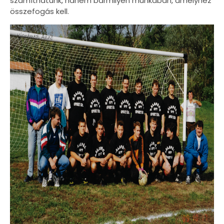
számíthatunk, hanem bármilyen munkában, amelyhez
összefogás kell.