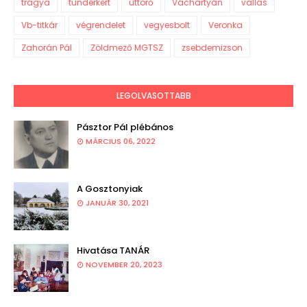
trágya
tündérkert
úttörő
Váchartyán
vallás
Vb-titkár
végrendelet
vegyesbolt
Veronka
Zahorán Pál
Zöldmező MGTSZ
zsebdemizson
LEGOLVASOTTABB
Pásztor Pál plébános
MÁRCIUS 06, 2022
A Gosztonyiak
JANUÁR 30, 2021
Hivatása TANÁR
NOVEMBER 20, 2023