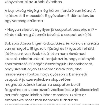
könyvelhet el az utóbbi évadban.
A bajnokság végéig még három forduló van hátra. A
lejátszott 11 meccsből: 5 győzelem, 5 döntetlen, és
egy vereség született.
- Hogyan sikerült egy ilyen jó csapatot összehozni? -
kérdeztük meg Csernák Istvánt, a csapat edzőjét.
Sok sporttársunk igen áldozatkész és komoly munkája
van emögött. 18 igazolt ifjúsági és 17 igazolt felnőtt
játékosunk van. Ezek közül öten nem kisnémedi
lakosok. Feladatunknak tartjuk azt is, hogy a környék
sportszerető ifjúságát összefogjuk. Elmondhatom,
hogy sikerült olyan szellemet kialakítani, ahol
mindenkinek fontos, hogy győzzön a kisnémedi
csapat. A jó szereplésben alapvetően
meghatározónak tartom a csapaton belüli
fegyelmezett, sportszerű viselkedést. A játékosainkról
ezt már egyre inkább lehet mondani. Ezekre az
emberekre most már nemcsak futballban