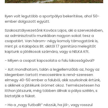
Ilyen volt legutóbb a sportpálya bekerítése, ahol 50-
ember dolgozott együtt.
Szakosztályvezetőnk Kovács Lajos, aki a szervezésben,
az adminisztratív munkában nagyon sokat tesz a
csapatért. Van három- négy komoly támogatónk is,
mint pl. a Kalapács Bt. akitől 17 garnitúra melegítőt
kaptunk a játékosok számára, vagy a NELKA Kft.
- Milyen a csapat kapcsolata a falu lakosságával?
- Azt mondhatom, talán a legjellemzőbb az, hogy az
idegenben tartott meccseinkre is rend-szeresen
elmegy 40-50 ember a faluból, akik szurkolnak értünk,
s akiknek a játékunk örömet okoz. Természetesen ha
itthon játszunk, még többen állnak a pálya szélén, s
biztatják a fiúkat.
- Ha a „nagy futballt” nézzük, ha jól-, vagy rosszul