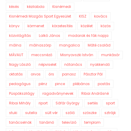
késés
kézilabda
Kisnémedi
Kisnémedi Mozgás Sport Egyesület
KISZ
kovács
könyv
körmenet
körzetesítés
közélet
közös
közvilágítás
Lalkó János
madarak és fák napja
málna
málnaszörp
mangalica
Máté család
MÁVAUT
meccsnéző
Misnyovszki István
munkásőr
Nagy László
népviselet
nőtanács
nyakkendő
oktatás
orvos
őrs
panasz
Pásztor Pál
pedagógus
pénz
pince
plébános
postás
Püspökszilágy
ragadványnevek
Ribai Andrásné
Ribai Mihály
riport
Sáfár György
sertés
sport
stuki
sutella
sült vér
szőlő
szöszke
sztrájk
tanácselnök
tanárnő
televízió
templom