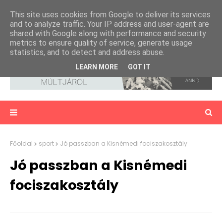
This site uses cookies from Google to deliver its services
and to analyze traffic. Your IP address and user-agent are
shared with Google along with performance and security
metrics to ensure quality of service, generate usage
statistics, and to detect and address abuse.
LEARN MORE
GOT IT
Főoldal
sport
Jó passzban a Kisnémedi fociszakosztály
Jó passzban a Kisnémedi
fociszakosztály