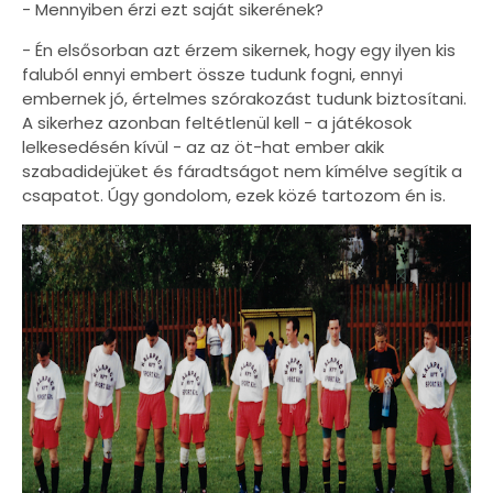
- Mennyiben érzi ezt saját sikerének?
- Én elsősorban azt érzem sikernek, hogy egy ilyen kis
faluból ennyi embert össze tudunk fogni, ennyi
embernek jó, értelmes szórakozást tudunk biztosítani.
A sikerhez azonban feltétlenül kell - a játékosok
lelkesedésén kívül - az az öt-hat ember akik
szabadidejüket és fáradtságot nem kímélve segítik a
csapatot. Úgy gondolom, ezek közé tartozom én is.