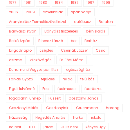
1977
1981
1983
1984
1987
1997
1998
2006
2009
amerikaiak
apák napja
Aranykalász Termelőszövetkezet
autóbusz
Balaton
Bányász István
Bányász tiszteletes
bérhizlalás
Berkó Árpád
Bihercz László
bor
Borház
brigádnapló
cséplés
Csernák József
Csíra
csizma
diszóvágás
Dr. Fódi Márta
Dunamenti Vegyesipari Ktsz
egészségház
Farkas Győző
fejlődés
félidő
felújítás
Figuli Istvánné
Foci
focimeccs
fodrászat
fogadalmi ünnep
Füszért
Gosztonyi János
Gosztonyi Miklós
Gosztonyiak
Gruchmann
harang
házasság
Hegedűs András
hurka
iskola
italbolt
ITET
járda
Julis néni
kényes ügy